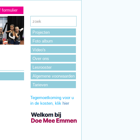
f formulier
Projecten
Foto album
Video's
Over ons
Lesrooster
Algemene voorwaarden
Tarieven
Tegemoetkoming voor u
in de kosten, klik
hier